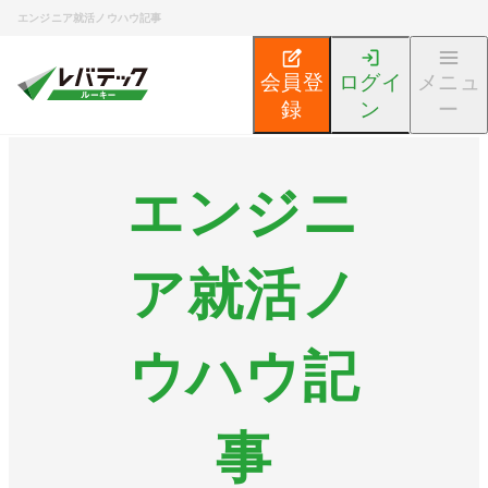
エンジニア就活ノウハウ記事
会員登
ログイ
メニュ
録
ン
ー
エンジニ
ア就活ノ
ウハウ記
事