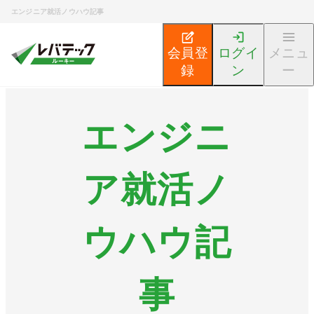
エンジニア就活ノウハウ記事
会員登
ログイ
メニュ
録
ン
ー
エンジニ
ア就活ノ
ウハウ記
事