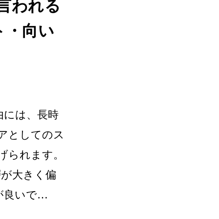
と言われる
ト・向い
由には、長時
アとしてのス
げられます。
層が大きく偏
が良いで…