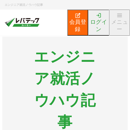
エンジニア就活ノウハウ記事
会員登
ログイ
メニュ
録
ン
ー
エンジニ
ア就活ノ
ウハウ記
事