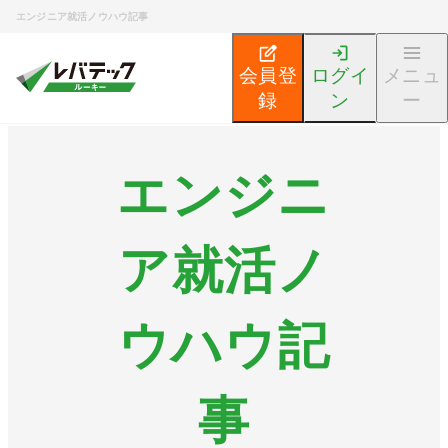
エンジニア就活ノウハウ記事
会員登
ログイ
メニュ
録
ン
ー
エンジニ
ア就活ノ
ウハウ記
事