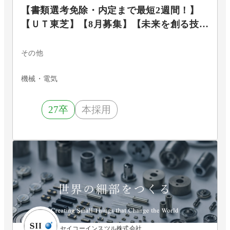
【書類選考免除・内定まで最短2週間！】
【ＵＴ東芝】【8月募集】【未来を創る技術
職】セールス・フィールドエンジニアコー
ス【文系学生向け】
その他
機械・電気
27卒
本採用
セイコーインスツル株式会社