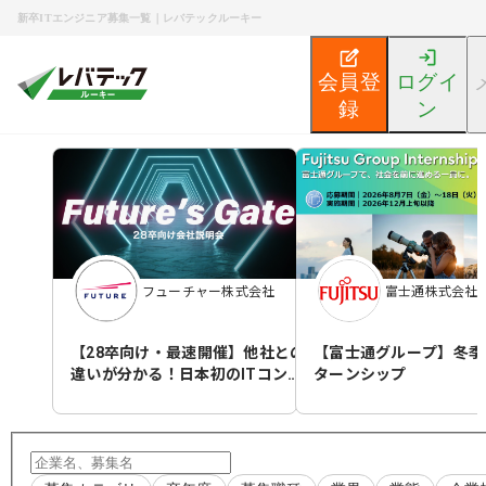
新卒ITエンジニア募集一覧｜レバテックルーキー
会員登
ログイ
録
ン
新卒エンジニア就活TOP
募集検索
フューチャー株式会社
富士通株式会社
【28卒向け・最速開催】他社との
【富士通グループ】冬季
違いが分かる！日本初のITコンサ
ターンシップ
ル！Future's Gate～会社説明会～