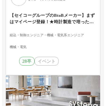
【セイコーグループのBtoBメーカー】まず
はマイページ登録！★時計製造で培った技
術力を武器に、多領域に貢献するBtoBメー
カー
組込・制御エンジニア・機械・電気系エンジニア
機械・電気
28卒
イベント