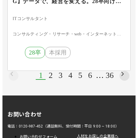
G】データで、経営を変える。28卒向けビ
ジネスプロデューサー選考直結説明会｜ブ
レインパッド
ITコンサルタント
コンサルティング・リサーチ・web・インターネット・SIer
28卒
本採用
1
2
3
4
5
6
…
36
お問い合わせ
電話：0120-987-452（通話無料、受付時間：平日 9:00 ~ 18:00）
人材をお探しの企業様へ
お問い合わせフォーム