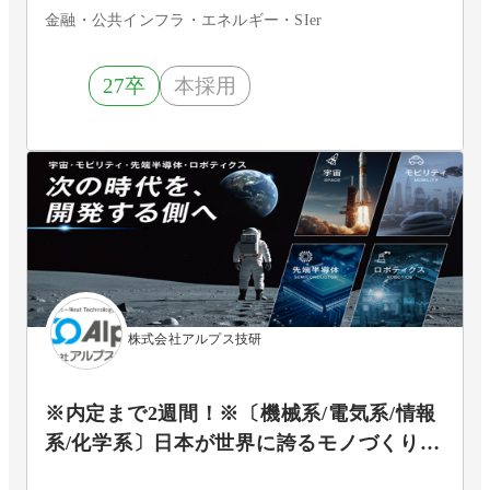
金融・公共インフラ・エネルギー・SIer
27卒
本採用
株式会社アルプス技研
※内定まで2週間！※〔機械系/電気系/情報
系/化学系〕日本が世界に誇るモノづくりエ
ンジニア/希望勤務地考慮