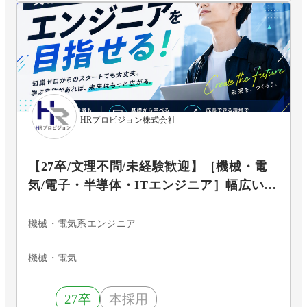
HRプロビジョン株式会社
【27卒/文理不問/未経験歓迎】［機械・電
気/電子・半導体・ITエンジニア］幅広いプ
ロジェクトの中から自分のキャリアを切り
拓く
機械・電気系エンジニア
機械・電気
27卒
本採用