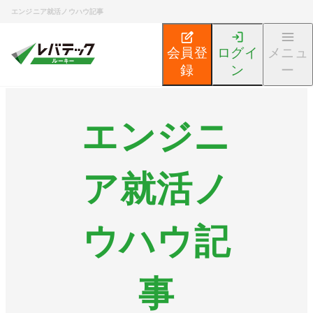
エンジニア就活ノウハウ記事
会員登
ログイ
メニュ
録
ン
ー
エンジニ
ア就活ノ
ウハウ記
事