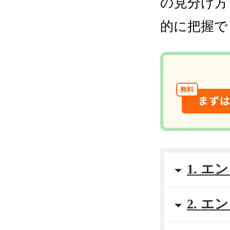
の見分け方
的に把握で
無料
まず
1. 
2. 