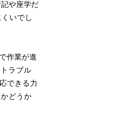
暗記や座学だ
にくいでし
で作業が進
いトラブル
応できる力
るかどうか
。