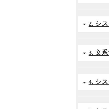
2. 
3. 
4. 