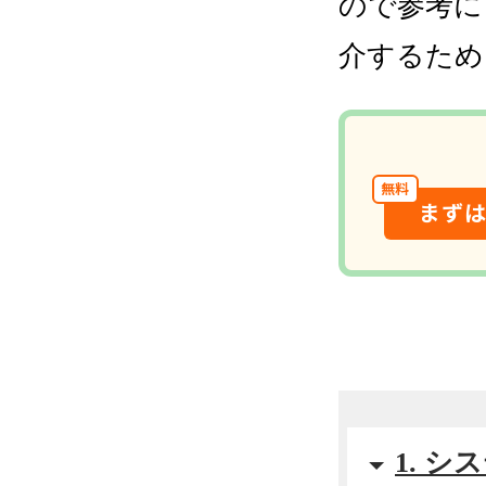
ので参考に
介するため
無料
まず
1. 