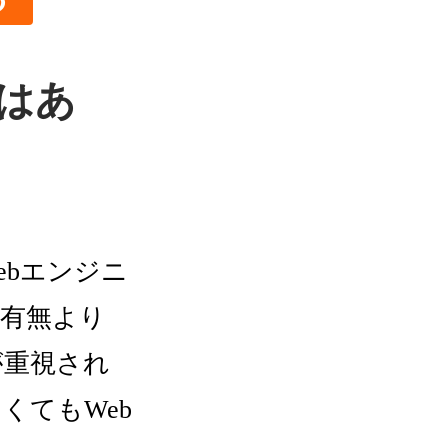
格はあ
ebエンジニ
有無より
が重視され
くてもWeb