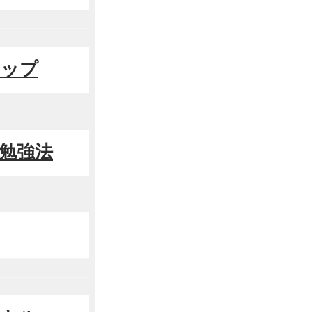
マップ
る勉強法