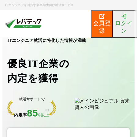
ITエンジニアを目指す新卒学生向け就活サービス
会員登
ログイ
録
ン
ITエンジニア就活に特化した情報が満載
優良IT企業の
内定を獲得
就活サポートで
85
※1
内定率
%以上