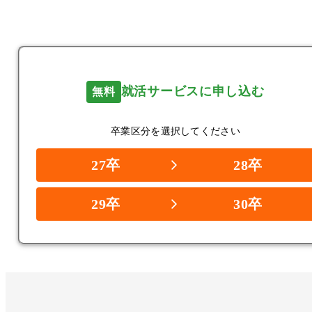
今すぐ登録して、優良IT企業の

内定を手に入れよう!
就活サービスに申し込む
無料
卒業区分を選択してください
27卒
28卒
29卒
30卒