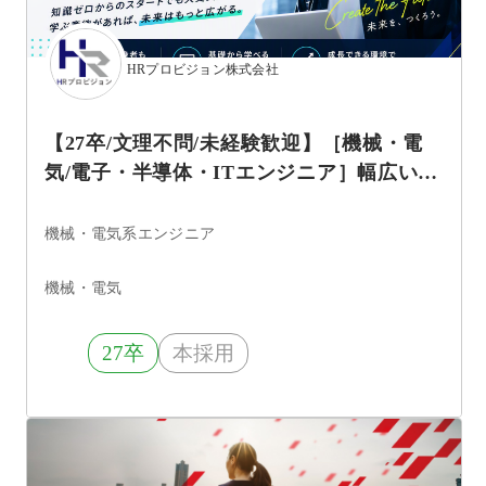
HRプロビジョン株式会社
【27卒/文理不問/未経験歓迎】［機械・電
気/電子・半導体・ITエンジニア］幅広いプ
ロジェクトの中から自分のキャリアを切り
拓く
機械・電気系エンジニア
機械・電気
27卒
本採用