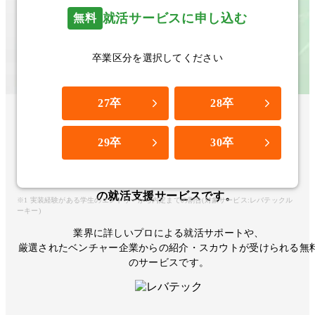
就活サービスに申し込む
無料
卒業区分を選択してください
27卒
28卒
レバテックルーキーは、レバテックが運営する
29卒
30卒
I
T
エ
ン
ジ
ニ
ア
専
門
の就活支援サービスです。
※1 実装経験がある学生のエントリーから内定までの割合(対象サービス:レバテックル
ーキー)
業界に詳しいプロによる就活サポートや、
厳選されたベンチャー企業からの紹介・スカウトが受けられる無
のサービスです。