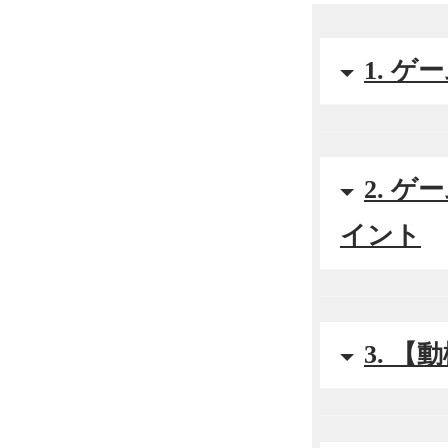
1. 
2. 
イント
3. 