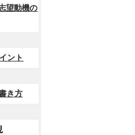
つ志望動機の
ポイント
の書き方
現