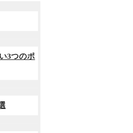
い3つのポ
選