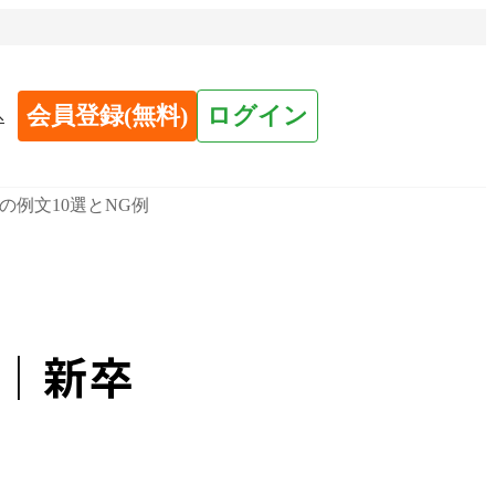
会員登録(無料)
ログイン
へ
例文10選とNG例
｜新卒