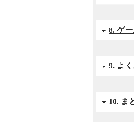
8. 
9. よ
10. 