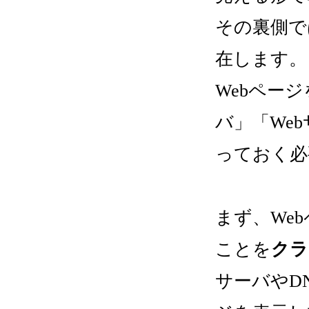
その裏側で
在します。
Webペー
バ」「We
っておく必
まず、We
ことを
クラ
サーバやD