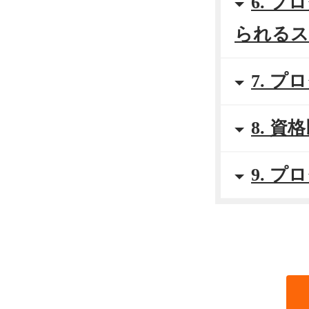
6. 
られるス
7. 
8. 
9. 