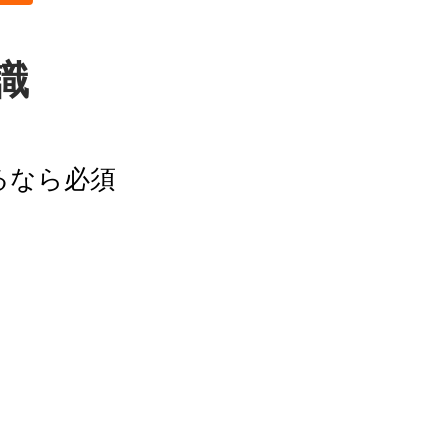
識
るなら必須