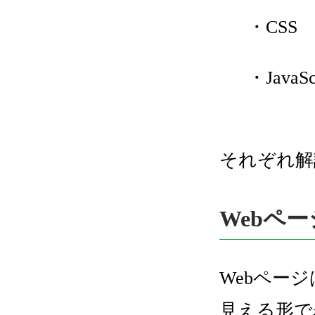
・CSS
・JavaSc
それぞれ解
Webペ
Webペー
見える形で