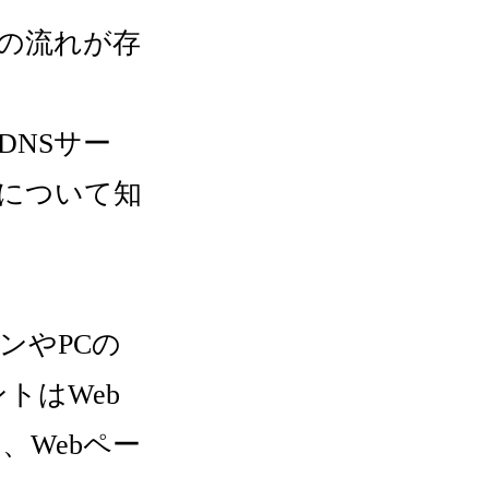
理の流れが存
DNSサー
語について知
ンやPCの
トはWeb
、Webペー