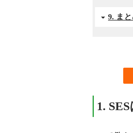
9. ま
1.
SE