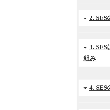
2. 
3. 
組み
4. 