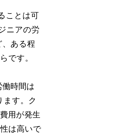
ることは可
ンジニアの労
ど、ある程
からです。
労働時間は
ります。ク
加費用が発生
能性は高いで