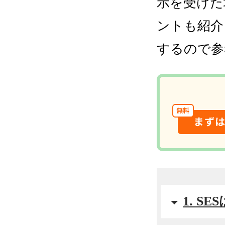
示を受けた
ントも紹介
するので参
無料
まず
1. 