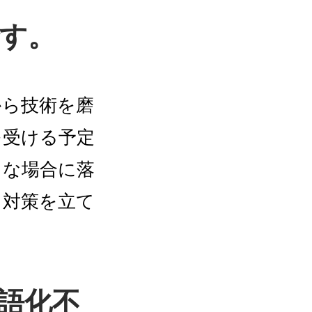
す。
から技術を磨
を受ける予定
うな場合に落
、対策を立て
言語化不