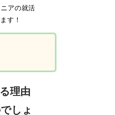
ジニアの就活
します！
ちる理由
のでしょ