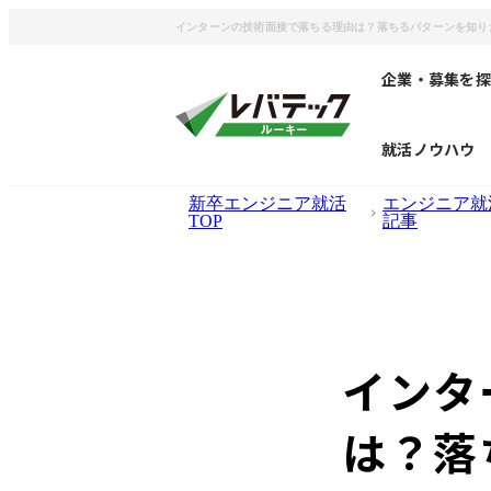
インターンの技術面接で落ちる理由は？落ちるパターンを知り
企業・募集を探
就活ノウハウ
新卒エンジニア就活
エンジニア就
TOP
記事
インタ
は？落