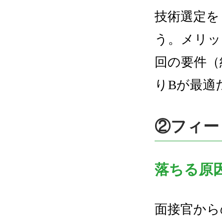
技術選定を
う。メリッ
回の要件（
りBが最適
②フィー
落ちる原
面接官から