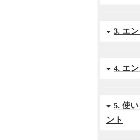
3. 
4. 
5. 
ント