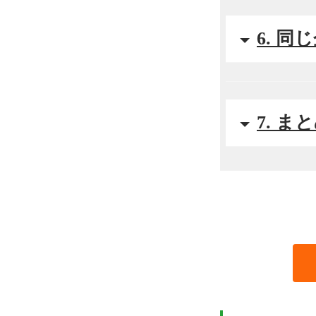
6. 
7. ま