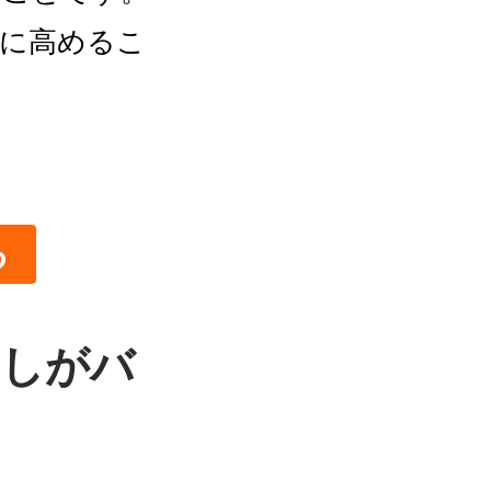
幅に高めるこ
る
わしがバ