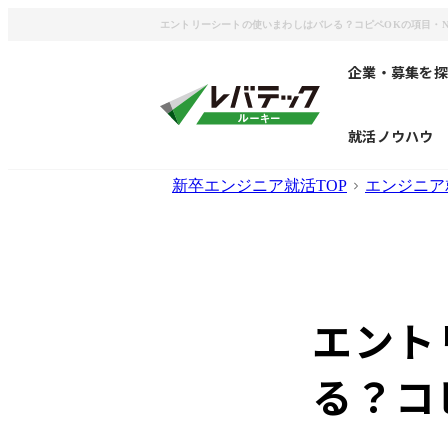
エントリーシートの使いまわしはバレる？コピペOKの項目・N
企業・募集を探
就活ノウハウ
新卒エンジニア就活TOP
エンジニア
エント
る？コ