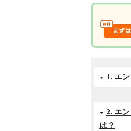
無料
まず
1. 
2. 
は？