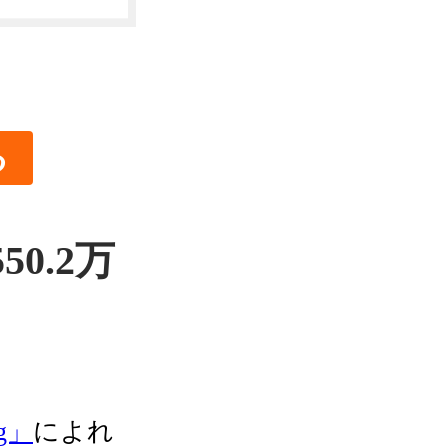
る
0.2万
g」
によれ