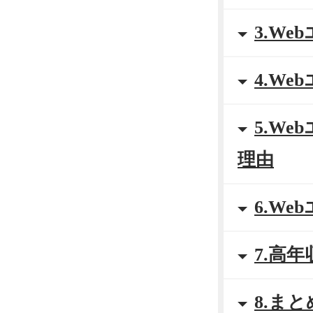
3.W
4.W
5.W
理由
6.W
7.高
8.まと