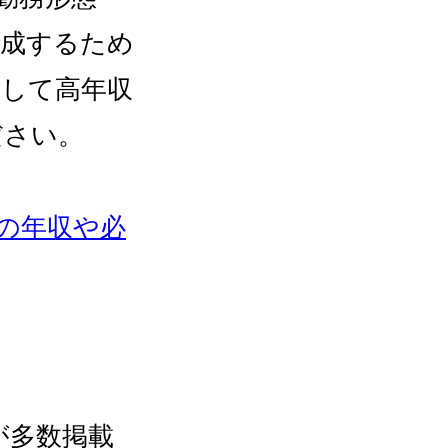
達成するため
として高年収
ださい。
の年収や必
が多数掲載