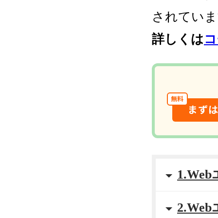
されていま
詳しくは
コ
無料
まず
1.We
2.W