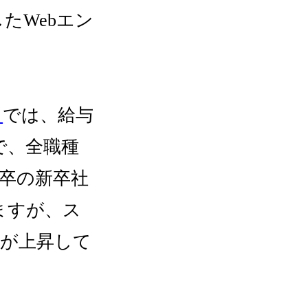
たWebエン
。
」
では、給与
で、全職種
大卒の新卒社
ますが、ス
収が上昇して