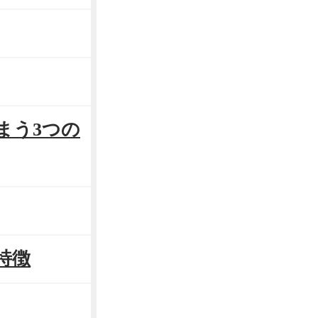
まう3つの
特徴