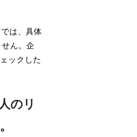
けでは、具体
ません。企
チェックした
。
く人のリ
。