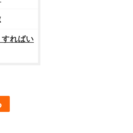
徴
うすればい
る