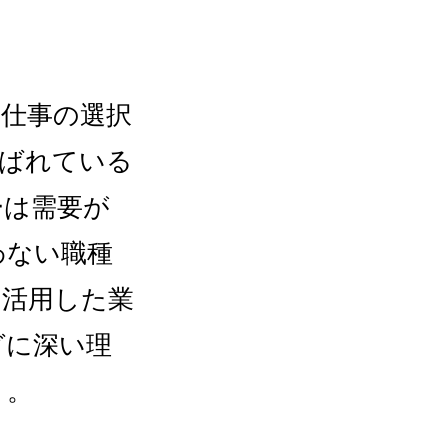
仕事の選択
叫ばれている
ーは需要が
わない職種
を活用した業
グに深い理
う。