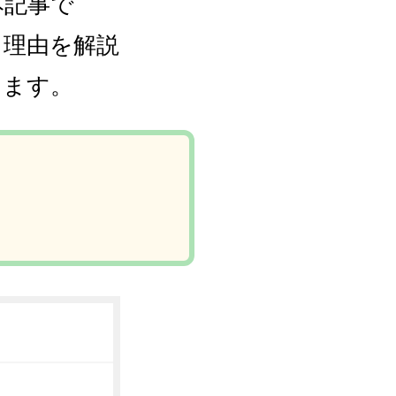
本記事で
る理由を解説
します。
き