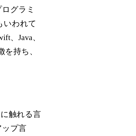
プログラミ
もいわれて
t、Java、
た特徴を持ち、
初に触れる言
アップ言