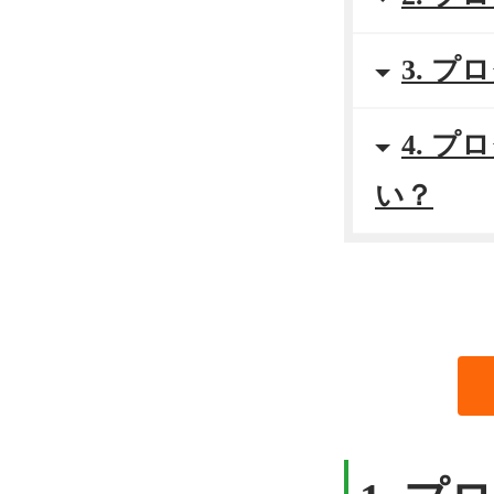
3. 
4. 
い？