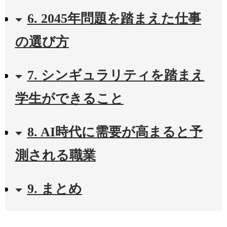
6. 2045年問題を踏まえた仕事
の選び方
7. シンギュラリティを踏まえ
学生ができること
8. AI時代に需要が高まると予
測される職業
9. まとめ