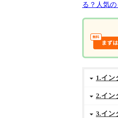
る？人気の
無料
まず
1.イ
2.イ
3.イ