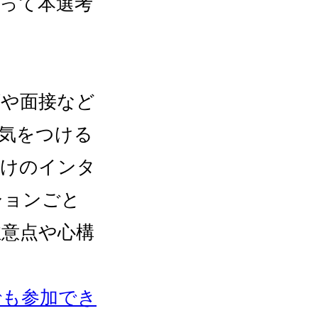
って本選考
類や面接など
気をつける
向けのインタ
ションごと
注意点や心構
でも参加でき