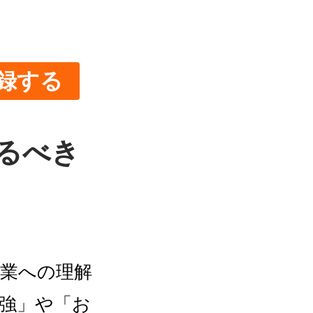
録する
るべき
業への理解
強」や「お