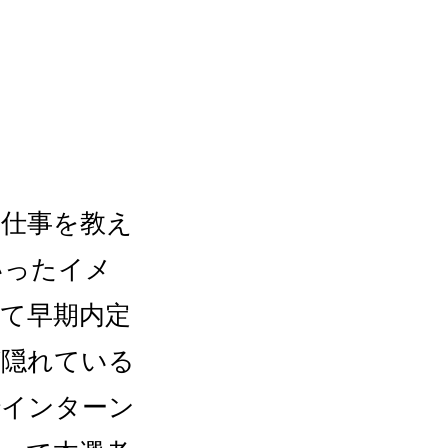
て仕事を教え
いったイメ
て早期内定
が隠れている
でインターン