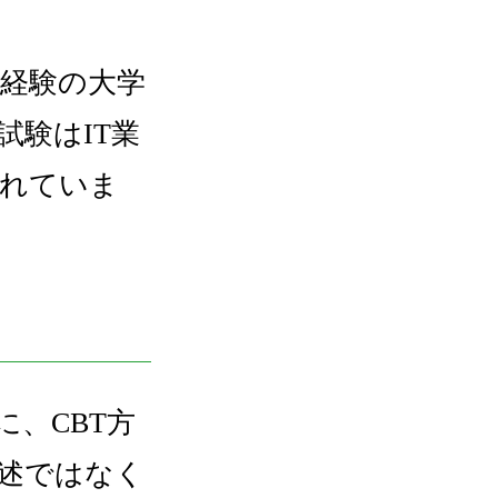
経験の大学
験はIT業
されていま
に、CBT方
述ではなく