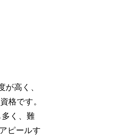
度が高く、
家資格です。
も多く、難
をアピールす