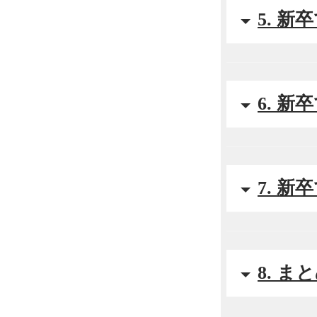
5. 
6. 
7. 
8. ま