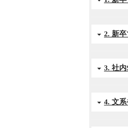
2. 
3. 社
4. 