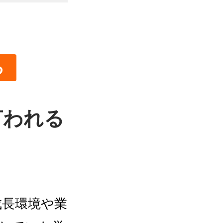
る
言われる
成長環境や業