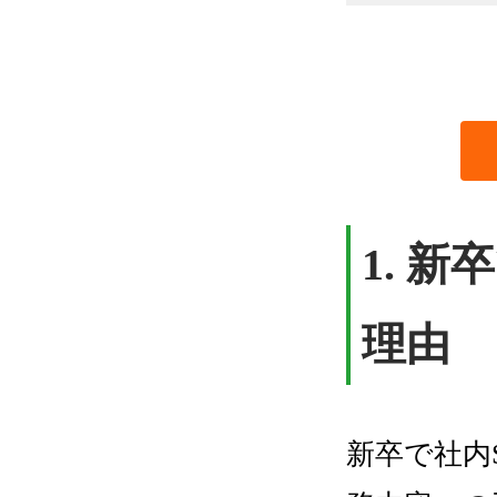
1.
新卒
理由
新卒で社内