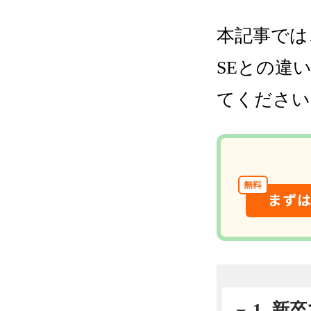
本記事では
SEとの違
てください
無料
まず
1. 