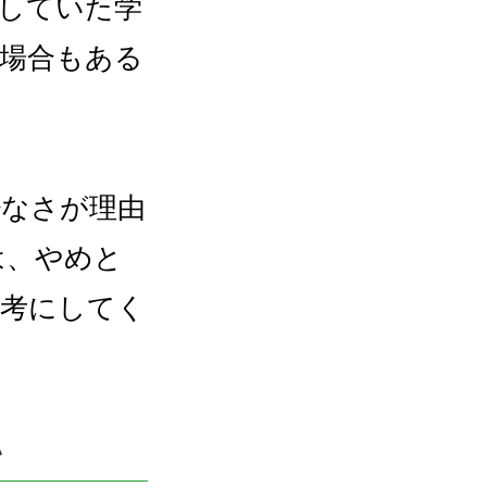
していた学
場合もある
少なさが理由
は、やめと
参考にしてく
い