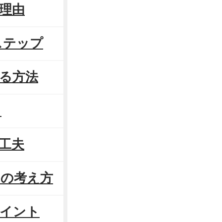
る理由
ステップ
する方法
】
の工夫
きの考え方
ポイント