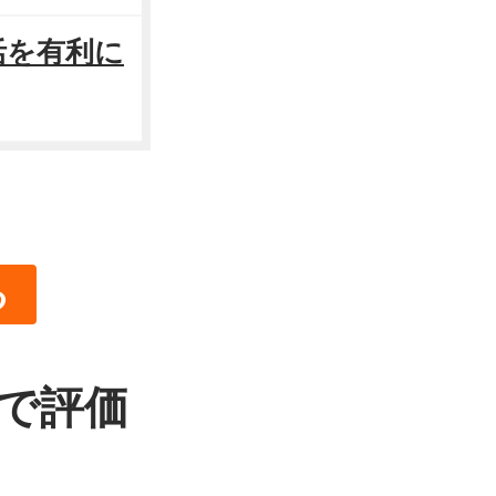
活を有利に
る
活で評価