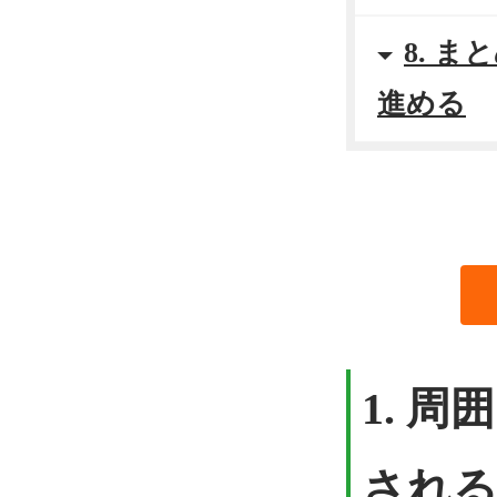
8. 
進める
1. 
される