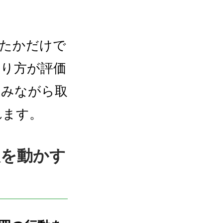
したかだけで
わり方が評価
込みながら取
れます。
人を動かす