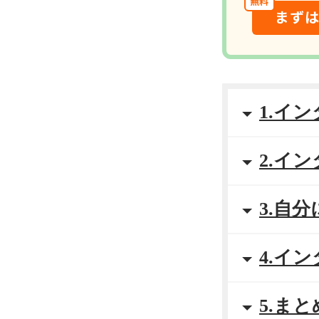
無料
まず
1.イ
2.イ
3.自
4.イ
5.まと