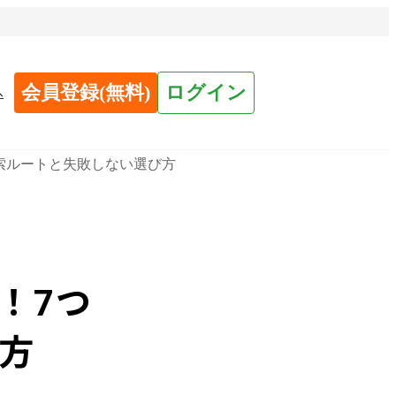
会員登録(無料)
ログイン
へ
索ルートと失敗しない選び方
！7つ
方