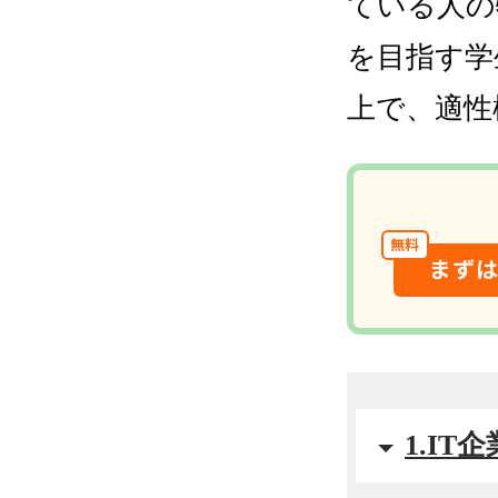
ている人の
を目指す学
上で、適性
無料
まず
1.I