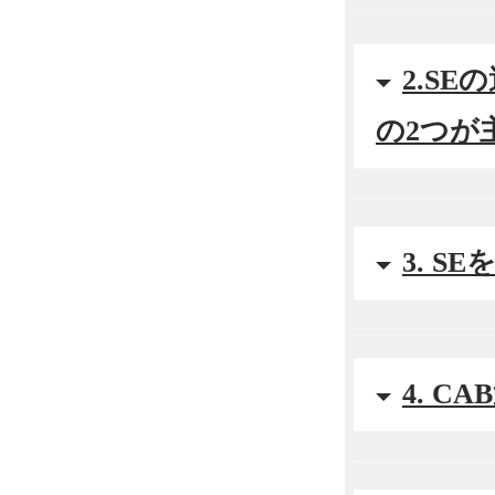
2.S
の2つが
3. 
4. 