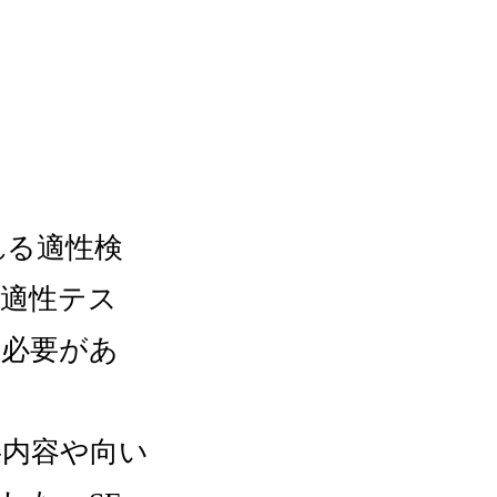
れる適性検
職適性テス
る必要があ
事内容や向い