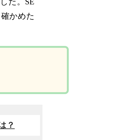
した。SE
を確かめた
とは？