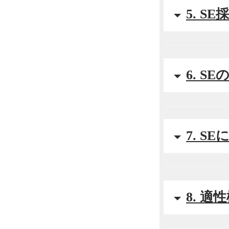
5. 
6. S
7. 
8. 