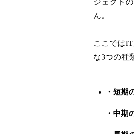
ジェクトの
ん。
ここではI
な3つの種
・短期
・中期