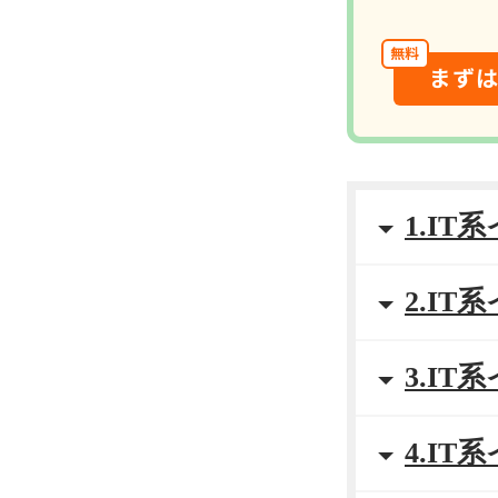
無料
まず
1.I
2.I
3.I
4.I