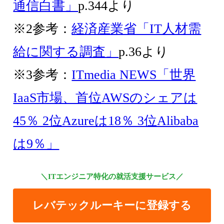
通信白書」
p.344より
※2参考：
経済産業省「IT人材需
給に関する調査」
p.36より
※3参考：
ITmedia NEWS「世界
IaaS市場、首位AWSのシェアは
45％ 2位Azureは18％ 3位Alibaba
は9％」
＼ITエンジニア特化の就活支援サービス／
レバテックルーキーに登録する