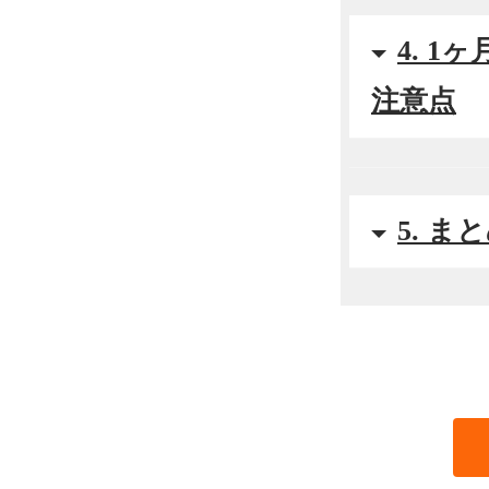
4. 
注意点
5. ま