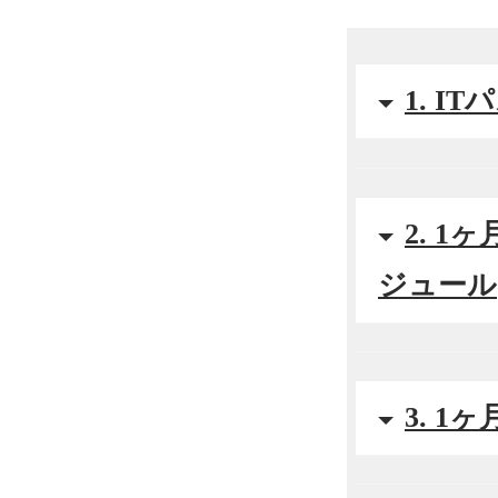
1. 
2. 
ジュール
3. 