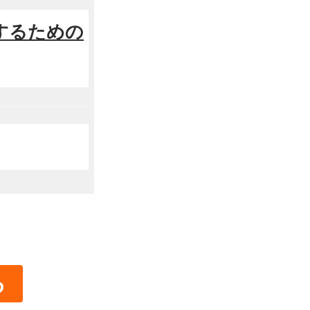
格するための
る