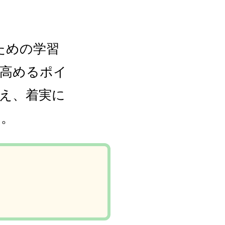
ための学習
を高めるポイ
据え、着実に
い。