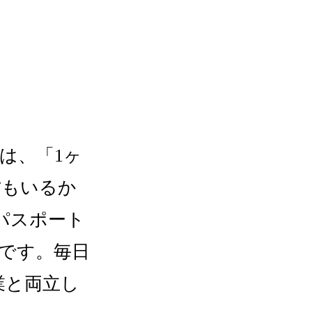
は、「1ヶ
方もいるか
パスポート
です。毎日
業と両立し