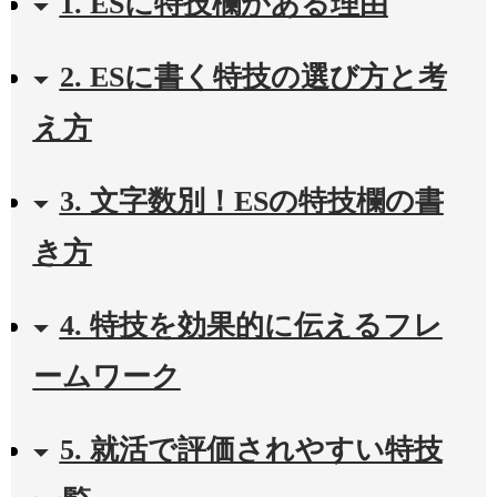
1. ESに特技欄がある理由
2. ESに書く特技の選び方と考
え方
3. 文字数別！ESの特技欄の書
き方
4. 特技を効果的に伝えるフレ
ームワーク
5. 就活で評価されやすい特技