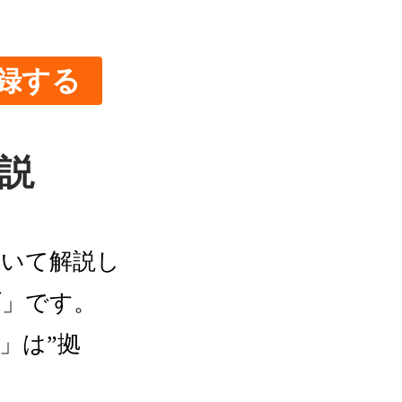
録する
解説
について解説し
ブ」です。
」は”拠