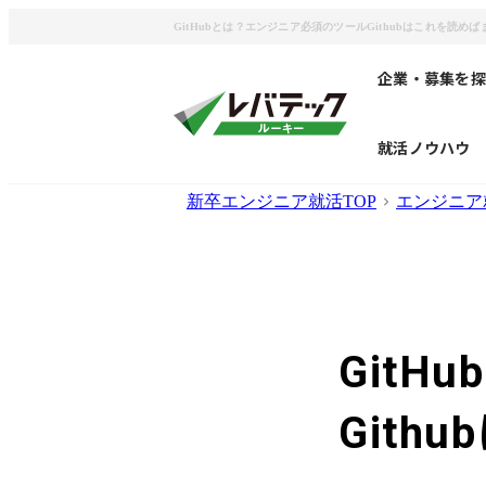
GitHubとは？エンジニア必須のツールGithubはこれを読め
企業・募集を探
就活ノウハウ
新卒エンジニア就活TOP
エンジニア
Git
Git