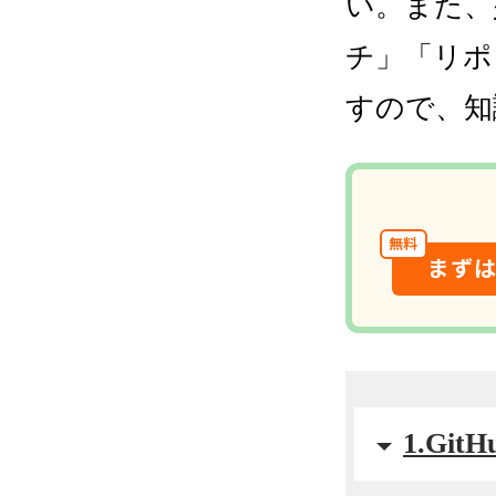
い。また、
チ」「リポ
すので、知
無料
まず
1.Gi