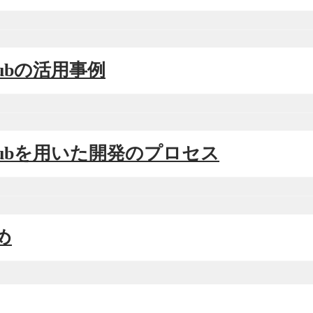
tHubの活用事例
tHubを用いた開発のプロセス
め