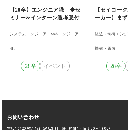
【28卒】エンジニア職 ◆セ
【セイコーグル
ミナー&インターン選考受付
ーカー】まず
中！◆／文理不問／研修制度
録！★時計製
充実／成長率194%／転勤なし
力を武器に、
システムエンジニア・webエンジニア・サーバーサイドエンジニア
◆
るBtoBメーカ
SIer
機械・電気
28卒
イベント
28卒
お問い合わせ
電話：0120-987-452（通話無料、受付時間：平日 9:00 ~ 18:00）