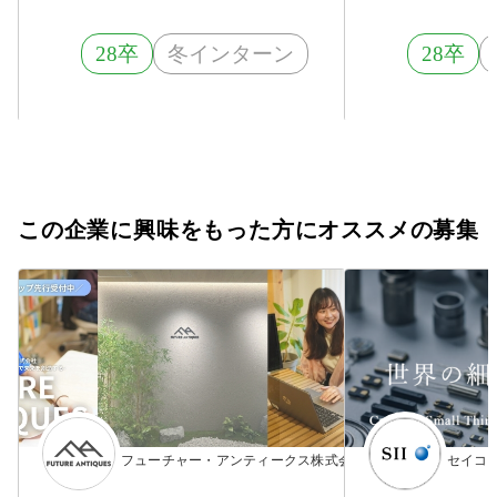
28卒
冬インターン
28卒
この企業に興味をもった方にオススメの募集
フューチャー・アンティークス株式会社
セイコ