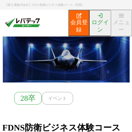
【富士通株式会社】FDNS防衛ビジネス体験コース（対面）
会員登
ログイ
メニュ
録
ン
ー
新卒エンジニア就活TOP
募集検索
FDNS防衛ビジネ
28卒
イベント
FDNS防衛ビジネス体験コース