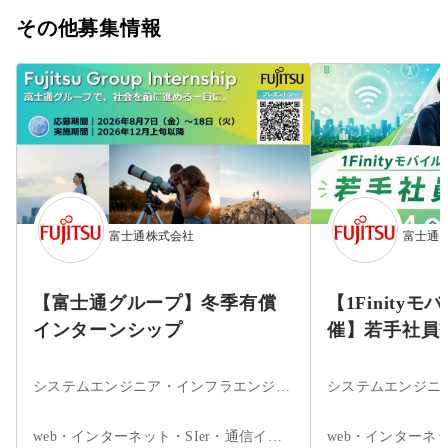
その他募集情報
富士通株式会社
富士通
【富士通グループ】冬季有償
【1Finity
インターンシップ
催】若手社員
システムエンジニア・インフラエンジニア・ネットワークエンジニア・サーバエンジニア・セキュリティエンジニア・ITコンサルタント・データサイエンティスト
web・インターネット・SIer・通信インフラ