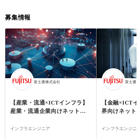
募集情報
富士通株式会社
富士通
【産業・流通×ICTインフラ】
【金融×ICT
産業・流通企業向けネットワ
界向けネット
ーク・セキュリティエンジニ
リティエンジ
ア（富士通ネットワークソリ
ットワークソ
インフラエンジニア
ューションズ）
（富士通G）