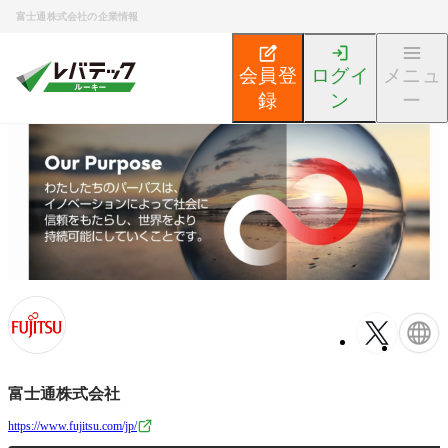
富士通株式会社の企業情報
会員登
ログイ
メニュ
録
ン
ー
新卒エンジニア就活TOP
企業検索
富士通株式会社
富士通株式会社
https://www.fujitsu.com/jp/