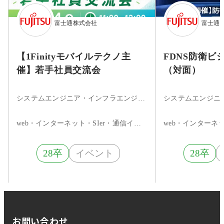
富士通株式会社
富士通
【1Finityモバイルテクノ主
FDNS防衛ビ
催】若手社員交流会
（対面）
システムエンジニア・インフラエンジニア・ネットワークエンジニア
web・インターネット・SIer・通信インフラ
28卒
イベント
28卒
お問い合わせ