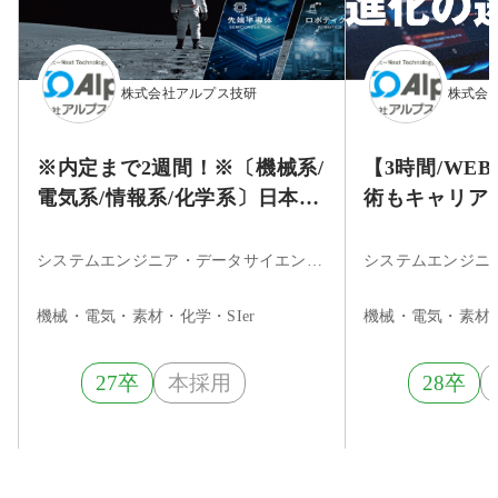
株式会社アルプス技研
株式会
※内定まで2週間！※〔機械系/
【3時間/WE
電気系/情報系/化学系〕日本が
術もキャリア
世界に誇るモノづくりエンジ
≫ 現役エン
ニア/希望勤務地考慮
する設計開発
システムエンジニア・データサイエンティスト・組込・制御エンジニア・機械・電気系エンジニア
機械・電気・素材・化学・SIer
機械・電気・素材・
27卒
本採用
28卒