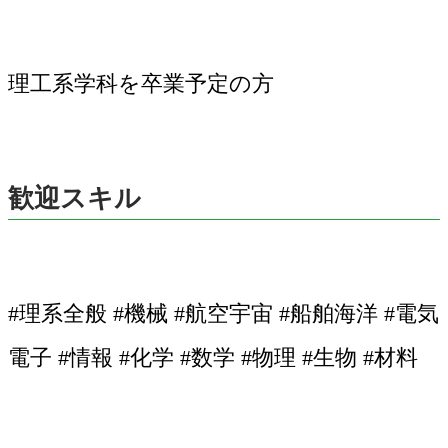
理工系学科を卒業予定の方
歓迎スキル
#理系全般 #機械 #航空宇宙 #船舶海洋 #電気
電子 #情報 #化学 #数学 #物理 #生物 #材料