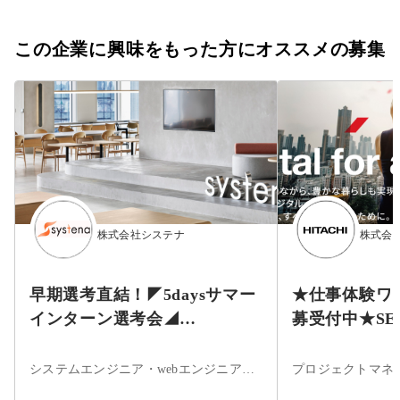
この企業に興味をもった方にオススメの募集
株式会社システナ
株式会
早期選考直結！◤5daysサマー
★仕事体験ワ
インターン選考会◢
募受付中★S
【2026/8/25(火)・8/27(木)・
計開発等
9/2(水)開催分】
システムエンジニア・webエンジニア・フロントエンドエンジニア・サーバーサイドエンジニア・インフラエンジニア・ネットワークエンジニア・サーバエンジニア・セキュリティエンジニア・データベースエンジニア・組込・制御エンジニア・アプリケーションエンジニア・iOSエンジニア・Androidエンジニア・ネイティブアプリエンジニア・その他・まだ決まっていない