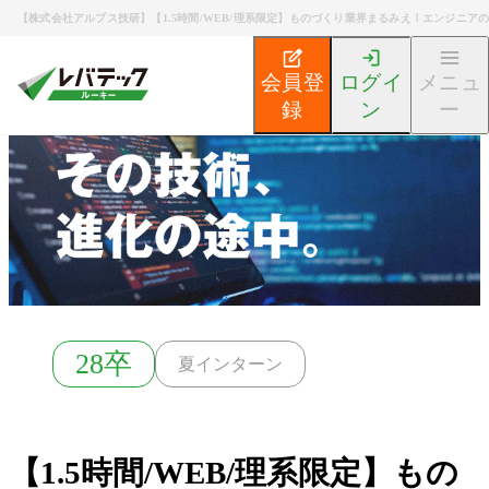
【株式会社アルプス技研】【1.5時間/WEB/理系限定】ものづくり業界まるみえ！エンジニア
会員登
ログイ
メニュ
録
ン
ー
新卒エンジニア就活TOP
募集検索
【1.5時間/WEB
28卒
夏インターン
【1.5時間/WEB/理系限定】もの