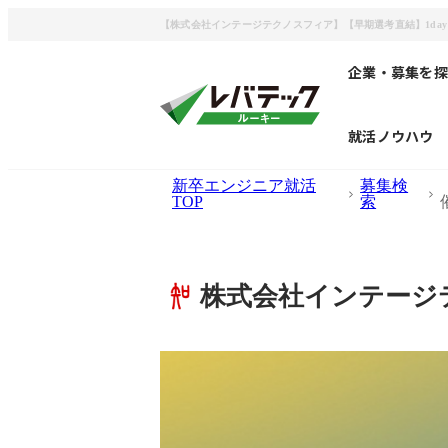
【株式会社インテージテクノスフィア】【早期選考直結】1day
企業・募集を探
就活ノウハウ
新卒エンジニア就活
募集検
TOP
索
株式会社インテージ