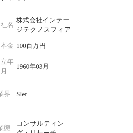
株式会社インテー
会社名
ジテクノスフィア
資本金
100百万円
設立年
1960年03月
月
業界
SIer
コンサルティン
業態
グ・リサーチ