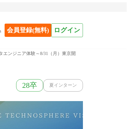
会員登録(無料)
ログイン
へ
タエンジニア体験～8/31（月）東京開
28卒
夏インターン