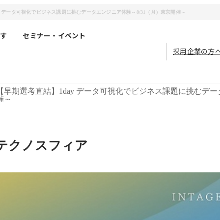
 データ可視化でビジネス課題に挑むデータエンジニア体験～8/31（月）東京開催～
す
セミナー・イベント
採用企業の方
【早期選考直結】1day データ可視化でビジネス課題に挑むデー
催～
テクノスフィア