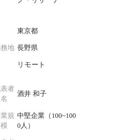
東京都
長野県
勤務地
リモート
代表者
酒井 和子
名
企業規
中堅企業（100~100
模
0人）