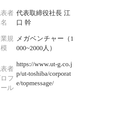
代表者
代表取締役社長 江
名
口 幹
企業規
メガベンチャー（1
模
000~2000人）
https://www.ut-g.co.j
代表者
p/ut-toshiba/corporat
プロフ
e/topmessage/

ィール