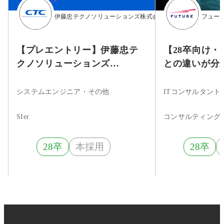
伊藤忠テクノソリューションズ株式会社
フュー
【プレエントリー】伊藤忠テ
【28卒向け
クノソリューションズ
との違いが分
（CTC）2028年4月入社向け新
ITコンサル！Fut
卒採用
会社説明会～
システムエンジニア・その他
ITコンサルタン
SIer
28卒
本採用
28卒