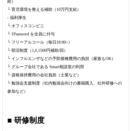
給）
└ 育児環境を整える補助（10万円支給）
- 福利厚生
└ オフィスコンビニ
└ 1Password を全員に付与
└ フリーアルコール（毎日18:00~）
└ 部活制度（1人1500円補助/回）
└ インフルエンザなどの予防接種費用の負担（家族もOK）
└ グループ会社である Smart相談室の利用
└ 資格保持費用の会社負担（士業など）
└ 勉強会支援制度（社内勉強会向けの書籍購入、社外研修への
参加など）
■ 研修制度