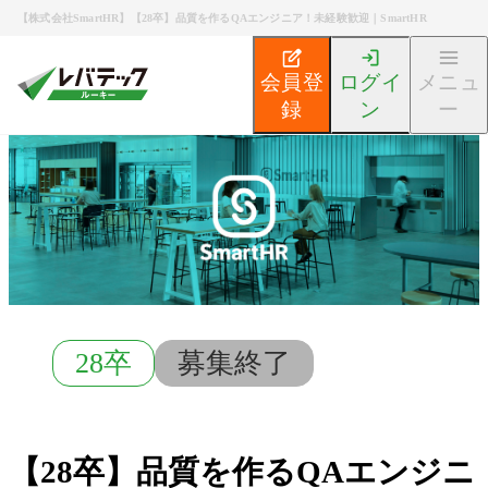
【株式会社SmartHR】【28卒】品質を作るQAエンジニア！未経験歓迎｜SmartHR
会員登
ログイ
メニュ
録
ン
ー
新卒エンジニア就活TOP
募集検索
【28卒】品質を作る
28卒
募集終了
【28卒】品質を作るQAエンジニ