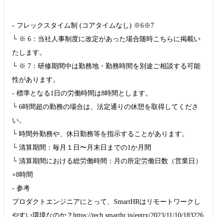
- フレックスタイム制 (コアタイムなし) ※6※7
└ ※ 6：当社人事制度に改定があった場合随時こちらに掲載い
たします。
└ ※ 7：研修期間中は勤務地・勤務時間を別途ご相談する可能
性があります。
- 標準となる1日の労働時間は8時間とします。
└ 6時間超の勤務の場合は、法定通りの休憩を取得してくださ
い。
└ 時間外勤務や、休日勤務等を指示することがあります。
└ 清算期間：毎月１日〜月末日までの1か月間
└ 清算期間における総労働時間：月の所定労働日数（営業日）
×8時間
- 参考
プロダクトエンジニアにとって、SmartHRはリモートワークし
やすい環境なのか？https://tech.smarthr.jp/entry/2023/11/10/183226