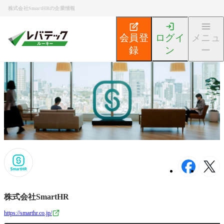
株式会社SmartHRの企業情報
会員登
ログイ
メニュ
録
ン
ー
新卒エンジニア就活TOP
企業検索
株式会社SmartHR
株式会社SmartHR
https://smarthr.co.jp/