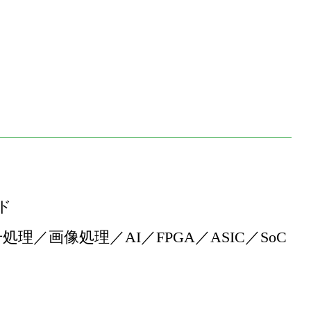
ド
処理／画像処理／AI／FPGA／ASIC／SoC