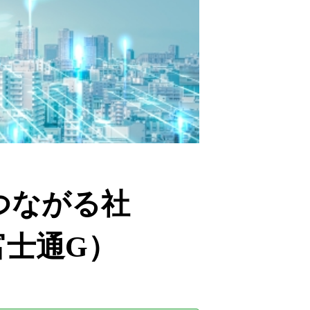
つながる社
富士通G）