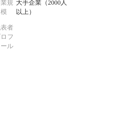
企業規
大手企業（2000人
模
以上）
代表者
プロフ
ィール