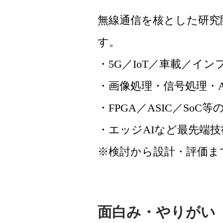
無線通信を核とした研究
す。
・5G／IoT／車載／イ
・画像処理・信号処理・
・FPGA／ASIC／SoC
・エッジAIなど最先端
※検討から設計・評価ま
面白み・やりがい