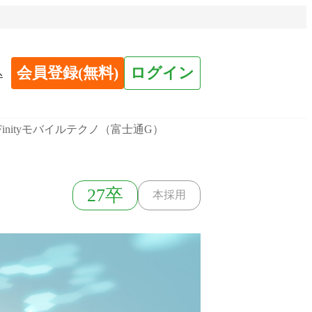
会員登録(無料)
ログイン
へ
inityモバイルテクノ（富士通G）
27卒
本採用