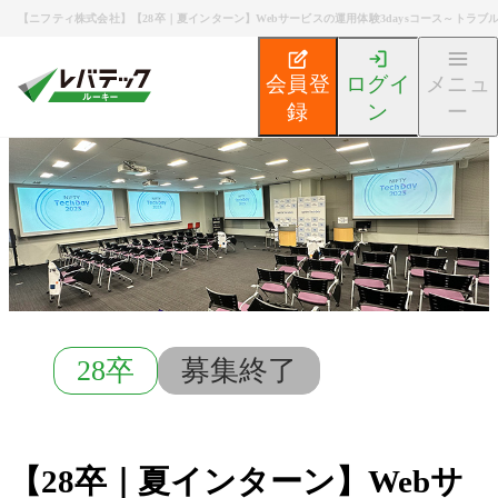
【ニフティ株式会社】【28卒｜夏インターン】Webサービスの運用体験3daysコース～トラ
会員登
ログイ
メニュ
録
ン
ー
新卒エンジニア就活TOP
募集検索
【28卒｜夏インタ
28卒
募集終了
【28卒｜夏インターン】Webサ