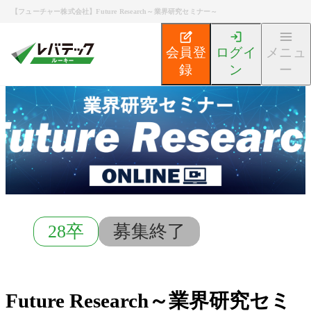
【フューチャー株式会社】Future Research～業界研究セミナー～
会員登
ログイ
メニュ
録
ン
ー
新卒エンジニア就活TOP
募集検索
Future Resear
28卒
募集終了
Future Research～業界研究セミ