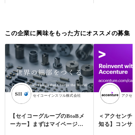
この企業に興味をもった方にオススメの募集
セイコーインスツル株式会社
アクセ
【セイコーグループのBtoBメ
＜アクセンチ
ーカー】まずはマイページ登
知る】コンサ
録！★時計製造で培った技術
ジニアの仕事