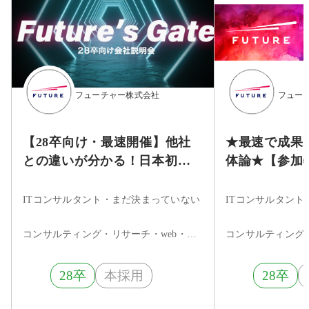
フューチャー株式会社
フュー
【28卒向け・最速開催】他社
★最速で成果
との違いが分かる！日本初の
体論★【参加
ITコンサル！Future's Gate～
年目でマネー
会社説明会～
社員が登壇】Fu
ITコンサルタント・まだ決まっていない
ITコンサルタン
Professional 
コンサルティング・リサーチ・web・インターネット
28卒
本採用
28卒