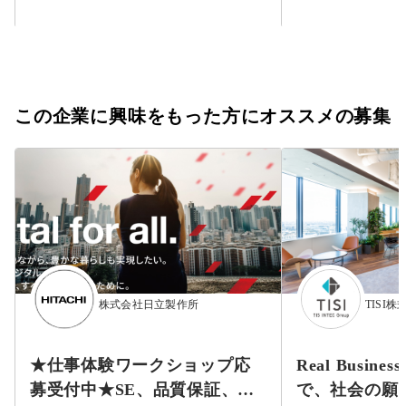
この企業に興味をもった方にオススメの募集
株式会社日立製作所
TISI株
★仕事体験ワークショップ応
Real Busines
募受付中★SE、品質保証、設
で、社会の願