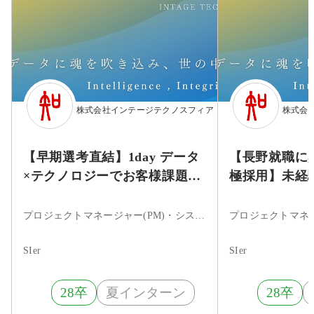
株式会社インテージテクノスフィア
株式会
【早期選考直結】1day データ
【長野就職に
×テクノロジーでお客様課題の
極採用】未経
解決に挑む DX企画提案体験
2daysノー
プロジェクトマネージャー(PM)・システムエンジニア・ITコンサルタント・まだ決まっていない
SIer
SIer
28卒
夏インターン
28卒