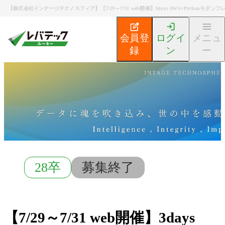
【株式会社インテージテクノスフィア】【7/29～7/31 web開催】3days AWS×Pythonモ
会員登
ログイ
メニュ
録
ン
ー
新卒エンジニア就活TOP
募集検索
【7/29～7/31 w
28卒
募集終了
【7/29～7/31 web開催】3days