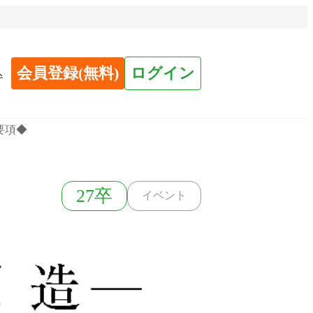
会員登録(無料)
ログイン
へ
要項◆
27卒
イベント