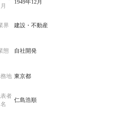
1949年12月
月
業界
建設・不動産
業態
自社開発
勤務地
東京都
代表者
仁島浩順
名