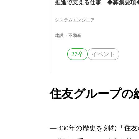
推進で支える仕事 ◆募集要項
システムエンジニア
建設・不動産
27卒
イベント
住友グループの
— 430年の歴史を刻む「住