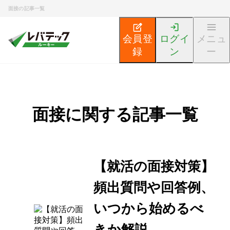
面接の記事一覧
会員登
ログイ
メニュ
録
ン
ー
新卒エンジニア就活TOP
エンジニア就活ノウハウ記事
面接に関する記事一覧
【就活の面接対策】
頻出質問や回答例、
いつから始めるべ
きか解説