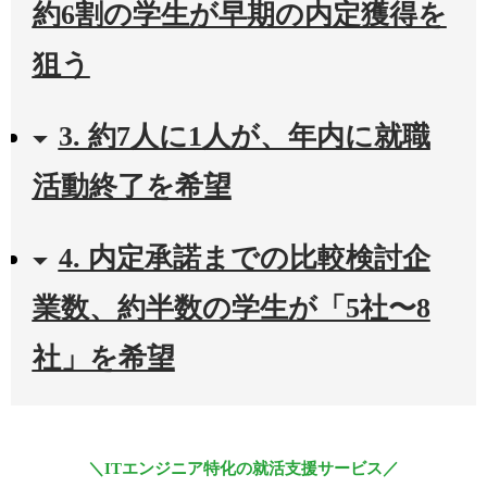
約6割の学生が早期の内定獲得を
狙う
3. 約7人に1人が、年内に就職
活動終了を希望
4. 内定承諾までの比較検討企
業数、約半数の学生が「5社〜8
社」を希望
＼ITエンジニア特化の就活支援サービス／