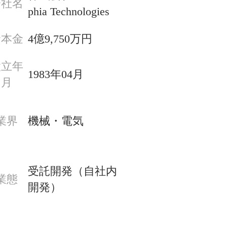
会社名
phia Technologies
資本金
4億9,750万円
設立年
1983年04月
月
業界
機械・電気
受託開発（自社内
業態
開発）