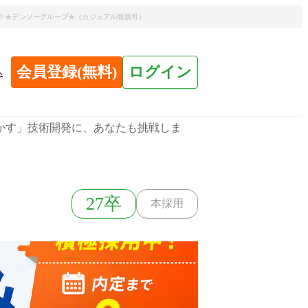
せんか？★デンソーグループ★（カジュアル面談可）
会員登録(無料)
ログイン
へ
かす」技術開発に、あなたも挑戦しま
27卒
本採用