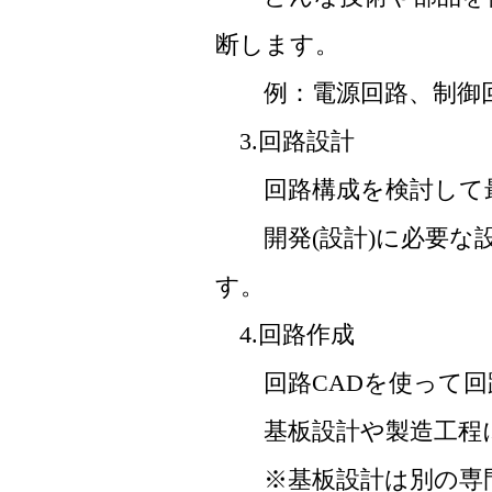
断します。
例：電源回路、制御回
3.回路設計
回路構成を検討して最
開発(設計)に必要な設
す。
4.回路作成
回路CADを使って回
基板設計や製造工程に
※基板設計は別の専門