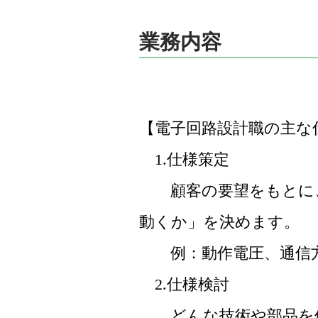
業務内容
【電子回路設計職の主な
1.仕様策定
顧客の要望をもとに、
動くか」を決めます。
例：動作電圧、通信方
2.仕様検討
どんな技術や部品を使