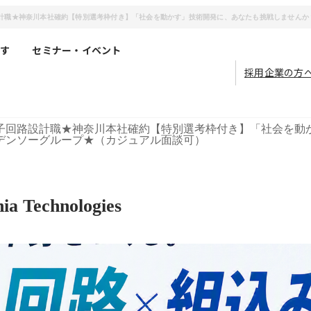
27卒】電子回路設計職★神奈川本社確約【特別選考枠付き】「社会を動かす」技術開発に、あなたも挑戦しま
す
セミナー・イベント
採用企業の方
電子回路設計職★神奈川本社確約【特別選考枠付き】「社会を動
デンソーグループ★（カジュアル面談可）
Technologies