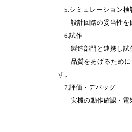
5.シミュレーション検
設計回路の妥当性を回
6.試作
製造部門と連携し試作
品質をあげるために協
す。
7.評価・デバッグ