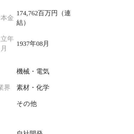
174,762百万円（連
資本金
結）
設立年
1937年08月
月
機械・電気
素材・化学
業界
その他
自社開発