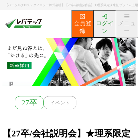
【パーソルクロステクノロジー株式会社】【27卒/会社説明会】★理系限定★東証プライム上
会員登
ログイ
メニュ
録
ン
ー
新卒エンジニア就活TOP
募集検索
【27卒/会社説明
27卒
イベント
【27卒/会社説明会】★理系限定