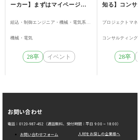
ーカー】まずはマイページ登
知る】コンサ
録！★時計製造で培った技術
ジニアの仕事
力を武器に、多領域に貢献す
ナー
組込・制御エンジニア・機械・電気系エンジニア
るBtoBメーカー
機械・電気
コンサルティング
28卒
イベント
28卒
お問い合わせ
電話：0120-987-452（通話無料、受付時間：平日 9:00 ~ 18:00）
人材をお探しの企業様へ
お問い合わせフォーム