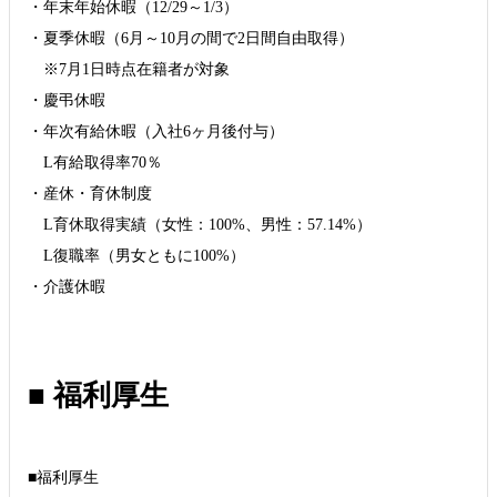
・年末年始休暇（12/29～1/3）
・夏季休暇（6月～10月の間で2日間自由取得）
※7月1日時点在籍者が対象
・慶弔休暇
・年次有給休暇（入社6ヶ月後付与）
L有給取得率70％
・産休・育休制度
L育休取得実績（女性：100%、男性：57.14%）
L復職率（男女ともに100%）
■ 福利厚生
■福利厚生