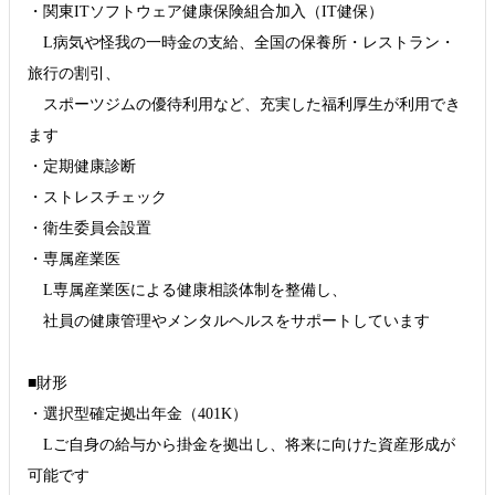
・関東ITソフトウェア健康保険組合加入（IT健保）
L病気や怪我の一時金の支給、全国の保養所・レストラン・
旅行の割引、
スポーツジムの優待利用など、充実した福利厚生が利用でき
ます
・定期健康診断
・ストレスチェック
・衛生委員会設置
・専属産業医
L専属産業医による健康相談体制を整備し、
社員の健康管理やメンタルヘルスをサポートしています
■財形
・選択型確定拠出年金（401K）
Lご自身の給与から掛金を拠出し、将来に向けた資産形成が
可能です