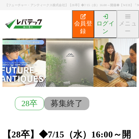
【フューチャー・アンティークス株式会社】【28卒】◆7/15（水）16:00～開催◆【WEB】
会員登
ログイ
メニュ
録
ン
ー
新卒エンジニア就活TOP
募集検索
【28卒】◆7/15
28卒
募集終了
【28卒】◆7/15（水）16:00～開